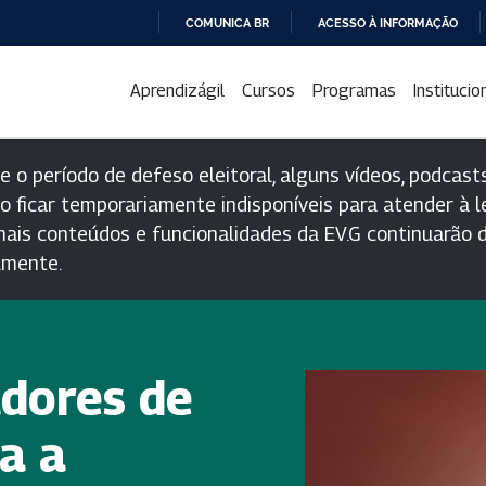
COMUNICA BR
ACESSO À INFORMAÇÃO
IR
PARA
Aprendizágil
Cursos
Programas
Institucio
O
CONTEÚDO
e o período de defeso eleitoral, alguns vídeos, podcasts
o ficar temporariamente indisponíveis para atender à le
ais conteúdos e funcionalidades da EV.G continuarão d
lmente.
adores de
a a