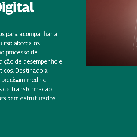
igital
os para acompanhar a
curso aborda os
no processo de
edição de desempenho e
ticos. Destinado a
e precisam medir e
as de transformação
res bem estruturados.