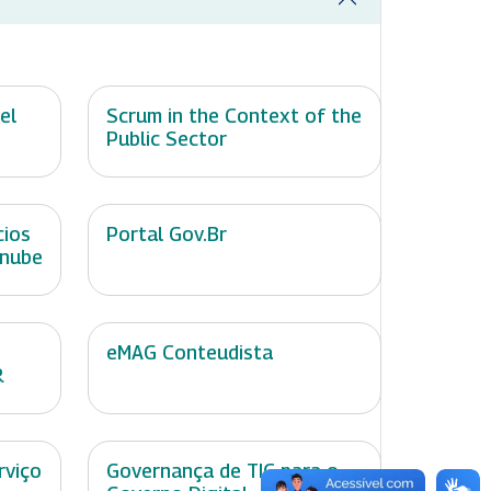
el
Scrum in the Context of the
Public Sector
cios
Portal Gov.Br
 nube
eMAG Conteudista
R
rviço
Governança de TIC para o