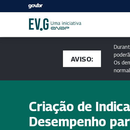
Durant
poderã
AVISO:
Os dem
norma
Criação de Indic
Desempenho par