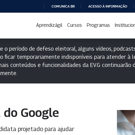
COMUNICA BR
ACESSO À INFORMAÇÃO
IR
PARA
Aprendizágil
Cursos
Programas
Institucio
O
CONTEÚDO
e o período de defeso eleitoral, alguns vídeos, podcasts
o ficar temporariamente indisponíveis para atender à le
ais conteúdos e funcionalidades da EV.G continuarão d
lmente.
 do Google
didata projetado para ajudar