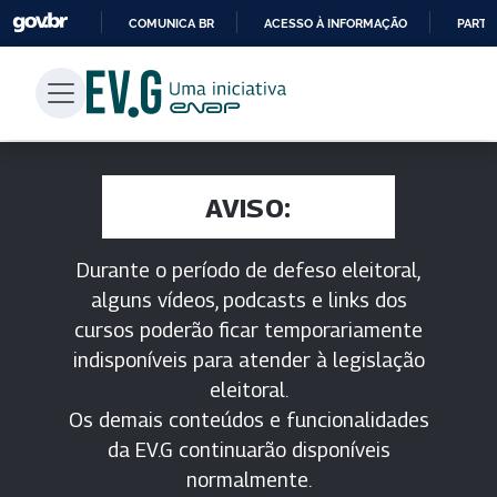
COMUNICA BR
ACESSO À INFORMAÇÃO
PARTI
IR
PARA
O
CONTEÚDO
AVISO:
Durante o período de defeso eleitoral,
alguns vídeos, podcasts e links dos
cursos poderão ficar temporariamente
indisponíveis para atender à legislação
eleitoral.
Os demais conteúdos e funcionalidades
da EV.G continuarão disponíveis
normalmente.