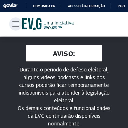
COMUNICA BR
ACESSO À INFORMAÇÃO
PARTI
IR
PARA
O
CONTEÚDO
AVISO:
Durante o período de defeso eleitoral,
alguns vídeos, podcasts e links dos
cursos poderão ficar temporariamente
indisponíveis para atender à legislação
eleitoral.
Os demais conteúdos e funcionalidades
da EV.G continuarão disponíveis
normalmente.