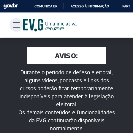
COMUNICA BR
ACESSO À INFORMAÇÃO
PARTI
IR
PARA
O
CONTEÚDO
AVISO:
Durante o período de defeso eleitoral,
alguns vídeos, podcasts e links dos
cursos poderão ficar temporariamente
indisponíveis para atender à legislação
eleitoral.
Os demais conteúdos e funcionalidades
da EV.G continuarão disponíveis
normalmente.