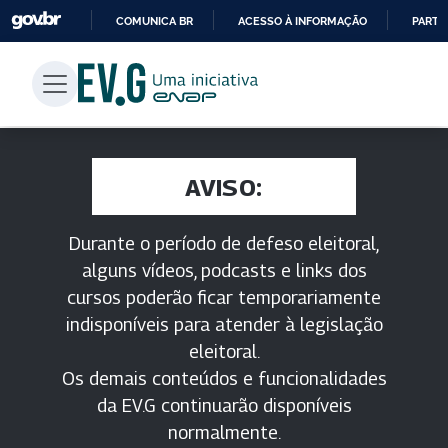
COMUNICA BR
ACESSO À INFORMAÇÃO
PARTI
IR
PARA
O
CONTEÚDO
AVISO:
Durante o período de defeso eleitoral,
alguns vídeos, podcasts e links dos
cursos poderão ficar temporariamente
indisponíveis para atender à legislação
eleitoral.
Os demais conteúdos e funcionalidades
da EV.G continuarão disponíveis
normalmente.