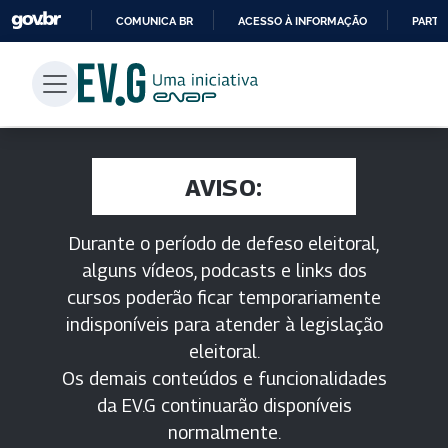
COMUNICA BR
ACESSO À INFORMAÇÃO
PARTI
IR
PARA
O
CONTEÚDO
AVISO:
Durante o período de defeso eleitoral,
alguns vídeos, podcasts e links dos
cursos poderão ficar temporariamente
indisponíveis para atender à legislação
eleitoral.
Os demais conteúdos e funcionalidades
da EV.G continuarão disponíveis
normalmente.