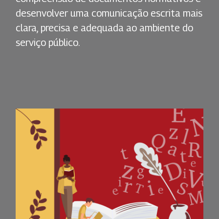
desenvolver uma comunicação escrita mais
clara, precisa e adequada ao ambiente do
serviço público.