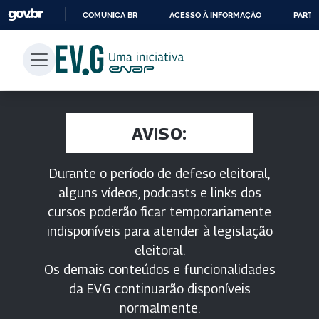
COMUNICA BR
ACESSO À INFORMAÇÃO
PARTI
IR
PARA
O
CONTEÚDO
AVISO:
Durante o período de defeso eleitoral,
alguns vídeos, podcasts e links dos
cursos poderão ficar temporariamente
indisponíveis para atender à legislação
eleitoral.
Os demais conteúdos e funcionalidades
da EV.G continuarão disponíveis
normalmente.