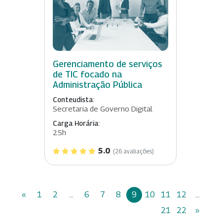
Gerenciamento de serviços
de TIC focado na
Administração Pública
Conteudista:
Secretaria de Governo Digital
Carga Horária:
25h
5.0
(26 avaliações)
«
1
2
...
6
7
8
9
10
11
12
...
21
22
»