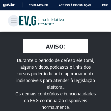
COMUNICA BR
ACESSO À INFORMAÇÃO
PARTI
IR
PARA
O
CONTEÚDO
AVISO:
Durante o período de defeso eleitoral,
alguns vídeos, podcasts e links dos
cursos poderão ficar temporariamente
indisponíveis para atender à legislação
eleitoral.
Os demais conteúdos e funcionalidades
da EV.G continuarão disponíveis
normalmente.