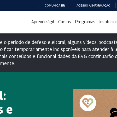
COMUNICA BR
ACESSO À INFORMAÇÃO
IR
PARA
Aprendizágil
Cursos
Programas
Institucio
O
CONTEÚDO
e o período de defeso eleitoral, alguns vídeos, podcasts
o ficar temporariamente indisponíveis para atender à le
ais conteúdos e funcionalidades da EV.G continuarão d
lmente.
l:
s e