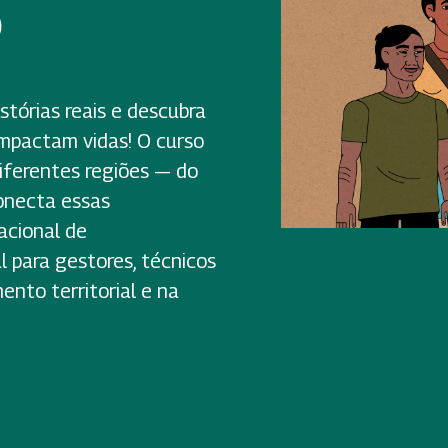
o
stórias reais e descubra
impactam vidas! O curso
diferentes regiões — do
onecta essas
acional de
 para gestores, técnicos
ento territorial e na