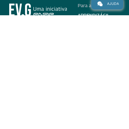
AJUDA
Para alunos
APRENDIZÁGIL
CURSOS
PROGRAMAS
INSTITUCIONAL
AJUDA
Para parceiros
Nas redes
ADESÃO
INSTITUIÇÕES
PARTICIPANTES
EV.G EM NÚMEROS
VALIDAÇÃO DE
DOCUMENTOS
TERMO DE USO E AVISO
DE PRIVACIDADE