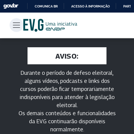
COMUNICA BR
ACESSO À INFORMAÇÃO
PARTI
IR
PARA
O
CONTEÚDO
AVISO:
Durante o período de defeso eleitoral,
alguns vídeos, podcasts e links dos
cursos poderão ficar temporariamente
indisponíveis para atender à legislação
eleitoral.
Os demais conteúdos e funcionalidades
da EV.G continuarão disponíveis
normalmente.