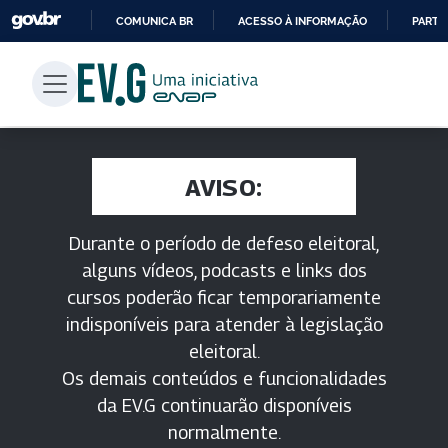
COMUNICA BR
ACESSO À INFORMAÇÃO
PARTI
IR
PARA
O
CONTEÚDO
AVISO:
Durante o período de defeso eleitoral,
alguns vídeos, podcasts e links dos
cursos poderão ficar temporariamente
indisponíveis para atender à legislação
eleitoral.
Os demais conteúdos e funcionalidades
da EV.G continuarão disponíveis
normalmente.