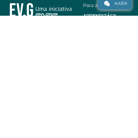
AJUDA
Para alunos
APRENDIZÁGIL
CURSOS
PROGRAMAS
INSTITUCIONAL
AJUDA
Para parceiros
Nas redes
ADESÃO
INSTITUIÇÕES
PARTICIPANTES
EV.G EM NÚMEROS
VALIDAÇÃO DE
DOCUMENTOS
TERMO DE USO E AVISO
DE PRIVACIDADE