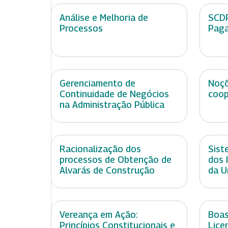
Análise e Melhoria de
SCDP
Processos
Pag
Gerenciamento de
Noçõ
Continuidade de Negócios
coop
na Administração Pública
Racionalização dos
Sist
processos de Obtenção de
dos 
Alvarás de Construção
da U
Vereança em Ação:
Boas
Princípios Constitucionais e
Lice