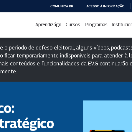
COMUNICA BR
ACESSO À INFORMAÇÃO
IR
PARA
Aprendizágil
Cursos
Programas
Institucio
O
CONTEÚDO
e o período de defeso eleitoral, alguns vídeos, podcasts
o ficar temporariamente indisponíveis para atender à le
ais conteúdos e funcionalidades da EV.G continuarão d
lmente.
co:
tratégico