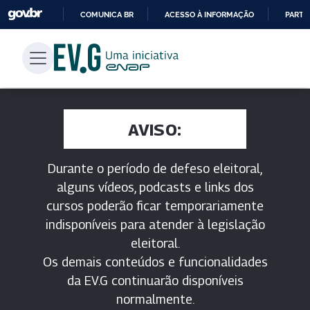
COMUNICA BR
ACESSO À INFORMAÇÃO
PARTI
IR
PARA
O
CONTEÚDO
AVISO:
Durante o período de defeso eleitoral,
alguns vídeos, podcasts e links dos
cursos poderão ficar temporariamente
indisponíveis para atender à legislação
eleitoral.
Os demais conteúdos e funcionalidades
da EV.G continuarão disponíveis
normalmente.