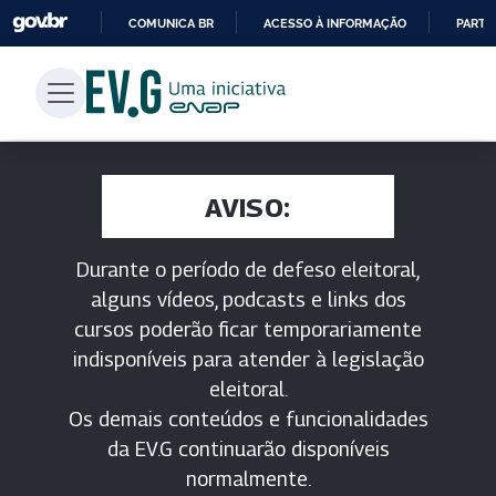
COMUNICA BR
ACESSO À INFORMAÇÃO
PARTI
IR
PARA
O
CONTEÚDO
AVISO:
Durante o período de defeso eleitoral,
alguns vídeos, podcasts e links dos
cursos poderão ficar temporariamente
indisponíveis para atender à legislação
eleitoral.
Os demais conteúdos e funcionalidades
da EV.G continuarão disponíveis
normalmente.