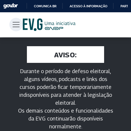
COMUNICA BR
ACESSO À INFORMAÇÃO
PARTI
IR
PARA
O
CONTEÚDO
AVISO:
Durante o período de defeso eleitoral,
alguns vídeos, podcasts e links dos
cursos poderão ficar temporariamente
indisponíveis para atender à legislação
eleitoral.
Os demais conteúdos e funcionalidades
da EV.G continuarão disponíveis
normalmente.