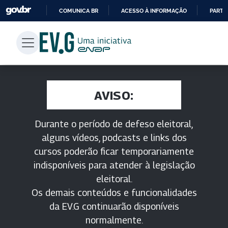
COMUNICA BR
ACESSO À INFORMAÇÃO
PARTI
IR
PARA
O
CONTEÚDO
AVISO:
Durante o período de defeso eleitoral,
alguns vídeos, podcasts e links dos
cursos poderão ficar temporariamente
indisponíveis para atender à legislação
eleitoral.
Os demais conteúdos e funcionalidades
da EV.G continuarão disponíveis
normalmente.