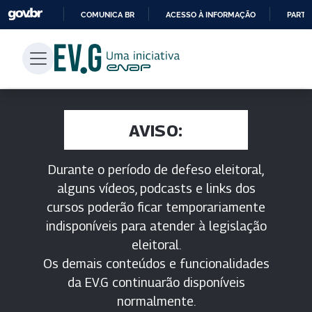
COMUNICA BR
ACESSO À INFORMAÇÃO
PARTI
IR
PARA
O
CONTEÚDO
AVISO:
Durante o período de defeso eleitoral,
alguns vídeos, podcasts e links dos
cursos poderão ficar temporariamente
indisponíveis para atender à legislação
eleitoral.
Os demais conteúdos e funcionalidades
da EV.G continuarão disponíveis
normalmente.