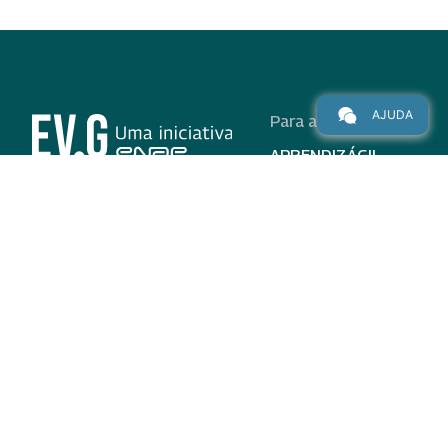
AJUDA
Para alunos
APRENDIZÁGIL
CURSOS
PROGRAMAS
INSTITUCIONAL
AJUDA
Para parceiros
Nas redes
ADESÃO
INSTITUIÇÕES
PARTICIPANTES
EV.G EM NÚMEROS
VALIDAÇÃO DE