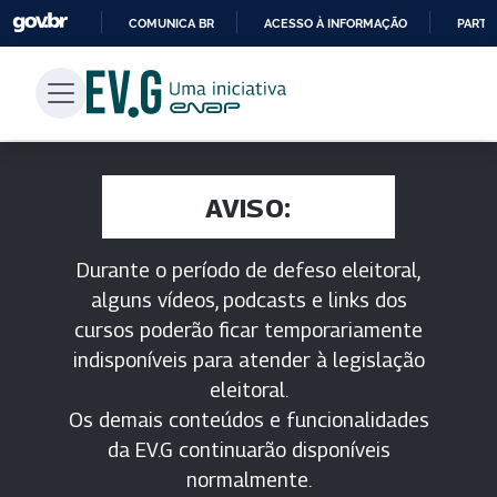
COMUNICA BR
ACESSO À INFORMAÇÃO
PARTI
IR
PARA
O
CONTEÚDO
AVISO:
Durante o período de defeso eleitoral,
alguns vídeos, podcasts e links dos
cursos poderão ficar temporariamente
indisponíveis para atender à legislação
eleitoral.
Os demais conteúdos e funcionalidades
da EV.G continuarão disponíveis
normalmente.