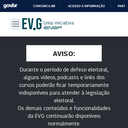
COMUNICA BR
ACESSO À INFORMAÇÃO
PARTI
IR
PARA
O
CONTEÚDO
AVISO:
Durante o período de defeso eleitoral,
alguns vídeos, podcasts e links dos
cursos poderão ficar temporariamente
indisponíveis para atender à legislação
eleitoral.
Os demais conteúdos e funcionalidades
da EV.G continuarão disponíveis
normalmente.