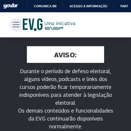
COMUNICA BR
ACESSO À INFORMAÇÃO
PARTI
IR
PARA
O
CONTEÚDO
AVISO:
Durante o período de defeso eleitoral,
alguns vídeos, podcasts e links dos
cursos poderão ficar temporariamente
indisponíveis para atender à legislação
eleitoral.
Os demais conteúdos e funcionalidades
da EV.G continuarão disponíveis
normalmente.