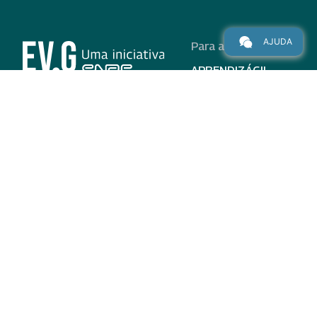
AJUDA
Para alunos
APRENDIZÁGIL
CURSOS
PROGRAMAS
INSTITUCIONAL
AJUDA
Para parceiros
Nas redes
ADESÃO
INSTITUIÇÕES
PARTICIPANTES
EV.G EM NÚMEROS
VALIDAÇÃO DE
DOCUMENTOS
TERMO DE USO E AVISO