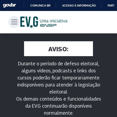
COMUNICA BR
ACESSO À INFORMAÇÃO
PARTI
IR
PARA
O
CONTEÚDO
AVISO:
Durante o período de defeso eleitoral,
alguns vídeos, podcasts e links dos
cursos poderão ficar temporariamente
indisponíveis para atender à legislação
eleitoral.
Os demais conteúdos e funcionalidades
da EV.G continuarão disponíveis
normalmente.