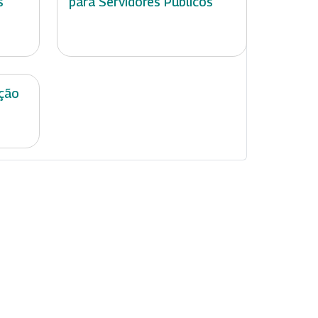
s
para Servidores Públicos
ção