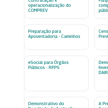
Contratação e
Funp
operacionalização do
comp
COMPREV
públ
Preparação para
Cens
Aposentadoria - Caminhos
Prev
eSocial para Órgãos
Demo
Públicos - RPPS
Inve
DAIR
Demonstrativo do
A Pr