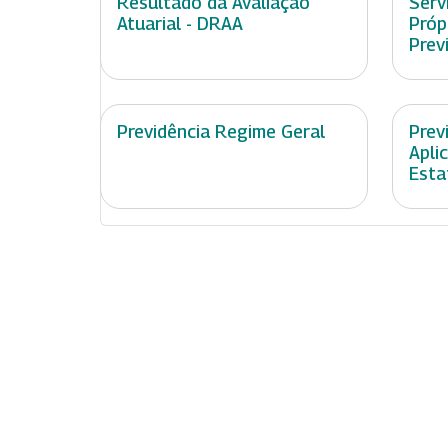
Resultado da Avaliação
Serv
Atuarial - DRAA
Próp
Prev
Previdência Regime Geral
Prev
Apli
Esta