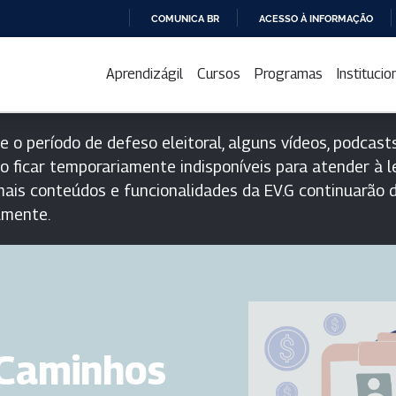
COMUNICA BR
ACESSO À INFORMAÇÃO
IR
PARA
Aprendizágil
Cursos
Programas
Institucio
O
CONTEÚDO
e o período de defeso eleitoral, alguns vídeos, podcasts
o ficar temporariamente indisponíveis para atender à le
ais conteúdos e funcionalidades da EV.G continuarão d
lmente.
 Caminhos