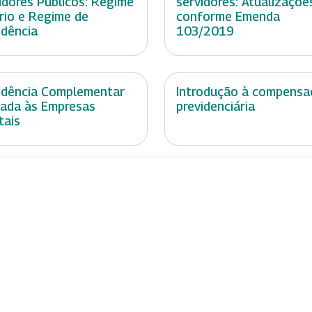
idores Públicos: Regime
servidores: Atualizaçõe
rio e Regime de
conforme Emenda
idência
103/2019
idência Complementar
Introdução à compensa
cada às Empresas
previdenciária
tais