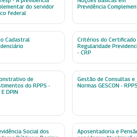
resp - A previdência
Noções Básicas em
lementar do servidor
Previdência Complemen
ico federal
o Cadastral
Critérios do Certificado
idenciário
Regularidade Previdenci
- CRP
nstrativo de
Gestão de Consultas e
stimentos do RPPS -
Normas GESCON - RPP
 E DPIN
evidência Social dos
Aposentadoria e Pensã