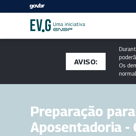
Durant
poderã
AVISO:
Os dem
norma
Preparação para
Aposentadoria -