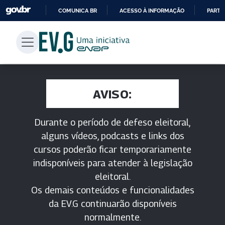
COMUNICA BR
ACESSO À INFORMAÇÃO
PARTI
IR
PARA
O
CONTEÚDO
AVISO:
Durante o período de defeso eleitoral,
alguns vídeos, podcasts e links dos
cursos poderão ficar temporariamente
indisponíveis para atender à legislação
eleitoral.
Os demais conteúdos e funcionalidades
da EV.G continuarão disponíveis
normalmente.