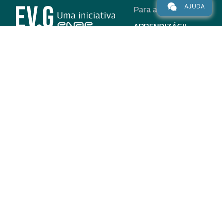
AJUDA
Para alunos
APRENDIZÁGIL
CURSOS
PROGRAMAS
INSTITUCIONAL
AJUDA
Para parceiros
Nas redes
ADESÃO
INSTITUIÇÕES
PARTICIPANTES
EV.G EM NÚMEROS
VALIDAÇÃO DE
DOCUMENTOS
TERMO DE USO E AVISO
DE PRIVACIDADE