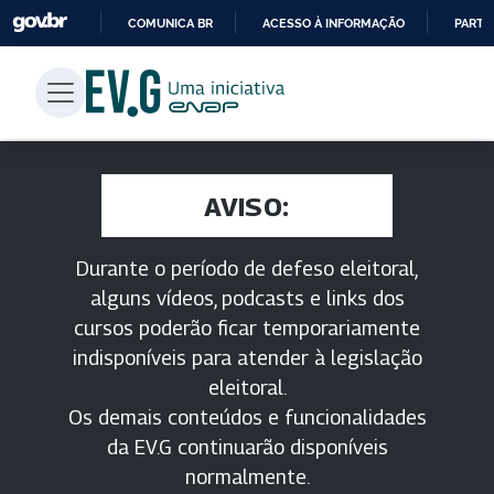
COMUNICA BR
ACESSO À INFORMAÇÃO
PARTI
IR
PARA
O
CONTEÚDO
AVISO:
Durante o período de defeso eleitoral,
alguns vídeos, podcasts e links dos
cursos poderão ficar temporariamente
indisponíveis para atender à legislação
eleitoral.
Os demais conteúdos e funcionalidades
da EV.G continuarão disponíveis
normalmente.