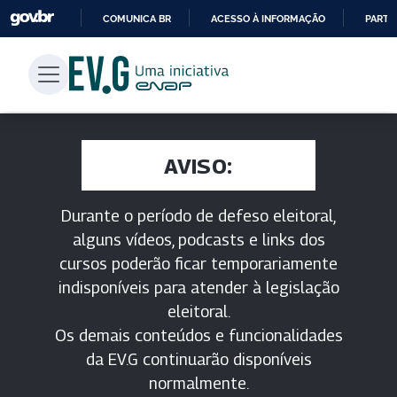
COMUNICA BR
ACESSO À INFORMAÇÃO
PARTI
IR
PARA
O
CONTEÚDO
AVISO:
Durante o período de defeso eleitoral,
alguns vídeos, podcasts e links dos
cursos poderão ficar temporariamente
indisponíveis para atender à legislação
eleitoral.
Os demais conteúdos e funcionalidades
da EV.G continuarão disponíveis
normalmente.