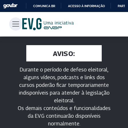
COMUNICA BR
ACESSO À INFORMAÇÃO
PARTI
IR
PARA
O
CONTEÚDO
AVISO:
Durante o período de defeso eleitoral,
alguns vídeos, podcasts e links dos
cursos poderão ficar temporariamente
indisponíveis para atender à legislação
eleitoral.
Os demais conteúdos e funcionalidades
da EV.G continuarão disponíveis
normalmente.