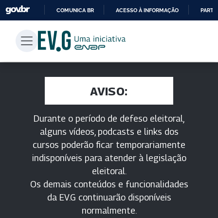
COMUNICA BR
ACESSO À INFORMAÇÃO
PARTI
IR
PARA
O
CONTEÚDO
AVISO:
Durante o período de defeso eleitoral,
alguns vídeos, podcasts e links dos
cursos poderão ficar temporariamente
indisponíveis para atender à legislação
eleitoral.
Os demais conteúdos e funcionalidades
da EV.G continuarão disponíveis
normalmente.