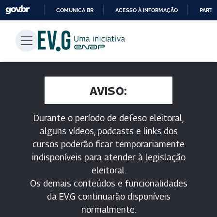
COMUNICA BR
ACESSO À INFORMAÇÃO
PARTI
IR
PARA
O
CONTEÚDO
AVISO:
Durante o período de defeso eleitoral,
alguns vídeos, podcasts e links dos
cursos poderão ficar temporariamente
indisponíveis para atender à legislação
eleitoral.
Os demais conteúdos e funcionalidades
da EV.G continuarão disponíveis
normalmente.