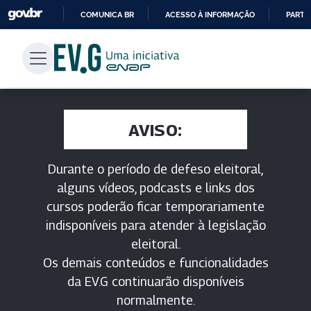
COMUNICA BR
ACESSO À INFORMAÇÃO
PARTI
IR
PARA
O
CONTEÚDO
AVISO:
Durante o período de defeso eleitoral,
alguns vídeos, podcasts e links dos
cursos poderão ficar temporariamente
indisponíveis para atender à legislação
eleitoral.
Os demais conteúdos e funcionalidades
da EV.G continuarão disponíveis
normalmente.