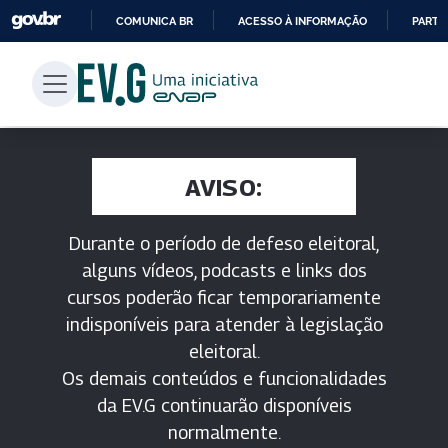
COMUNICA BR
ACESSO À INFORMAÇÃO
PARTI
IR
PARA
O
CONTEÚDO
AVISO:
Durante o período de defeso eleitoral,
alguns vídeos, podcasts e links dos
cursos poderão ficar temporariamente
indisponíveis para atender à legislação
eleitoral.
Os demais conteúdos e funcionalidades
da EV.G continuarão disponíveis
normalmente.