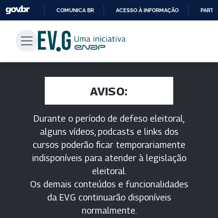
COMUNICA BR
ACESSO À INFORMAÇÃO
PARTI
IR
PARA
O
CONTEÚDO
AVISO:
Durante o período de defeso eleitoral,
alguns vídeos, podcasts e links dos
cursos poderão ficar temporariamente
indisponíveis para atender à legislação
eleitoral.
Os demais conteúdos e funcionalidades
da EV.G continuarão disponíveis
normalmente.