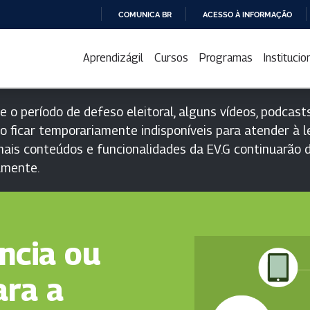
COMUNICA BR
ACESSO À INFORMAÇÃO
IR
PARA
Aprendizágil
Cursos
Programas
Institucio
O
CONTEÚDO
e o período de defeso eleitoral, alguns vídeos, podcasts
o ficar temporariamente indisponíveis para atender à le
ais conteúdos e funcionalidades da EV.G continuarão d
lmente.
ncia ou
ara a