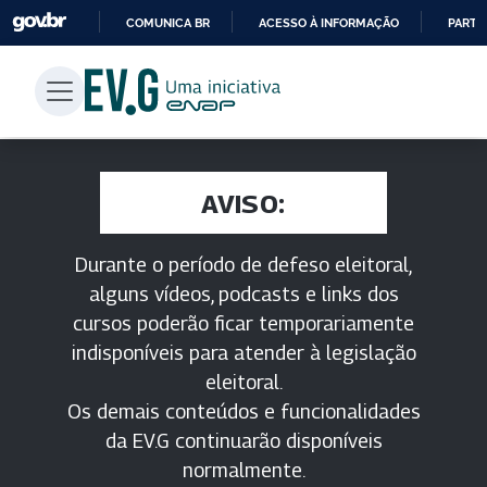
COMUNICA BR
ACESSO À INFORMAÇÃO
PARTI
IR
PARA
O
CONTEÚDO
AVISO:
Durante o período de defeso eleitoral,
alguns vídeos, podcasts e links dos
cursos poderão ficar temporariamente
indisponíveis para atender à legislação
eleitoral.
Os demais conteúdos e funcionalidades
da EV.G continuarão disponíveis
normalmente.