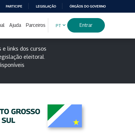
PARTICIPE
LEGISLAÇÃO
ÓRGÃOS DO GOVERNO
nal
Ajuda
Parceiros
Entrar
PT
 e links dos cursos
gislação eleitoral.
isponíveis