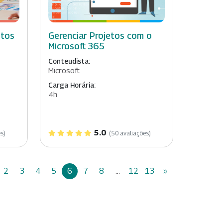
etos
Gerenciar Projetos com o
Microsoft 365
Conteudista:
Microsoft
Carga Horária:
4h
5.0
s)
(50 avaliações)
2
3
4
5
6
7
8
...
12
13
»