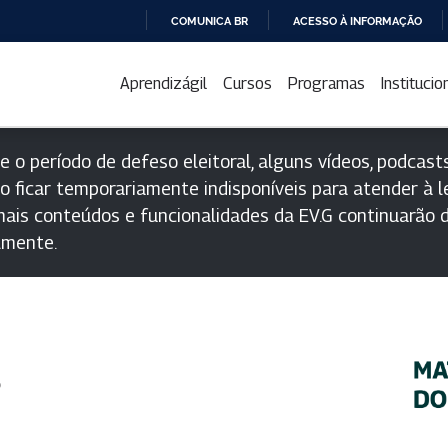
COMUNICA BR
ACESSO À INFORMAÇÃO
IR
PARA
Aprendizágil
Cursos
Programas
Institucio
O
CONTEÚDO
e o período de defeso eleitoral, alguns vídeos, podcasts
o ficar temporariamente indisponíveis para atender à le
ais conteúdos e funcionalidades da EV.G continuarão d
lmente.
s