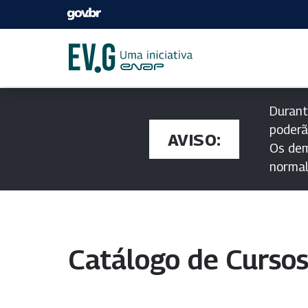
Durant
poderã
AVISO:
Os dem
norma
Catálogo de Curso