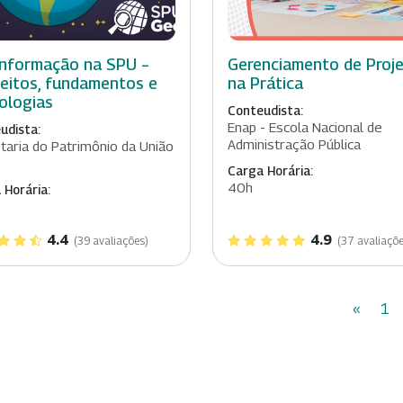
nformação na SPU –
Gerenciamento de Proj
eitos, fundamentos e
na Prática
ologias
Conteudista:
Enap - Escola Nacional de
udista:
Administração Pública
taria do Patrimônio da União
Carga Horária:
40h
 Horária:
4.4
4.9
(39 avaliações)
(37 avaliaçõe
«
1