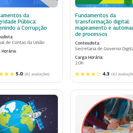
damentos da
Fundamentos da
gridade Pública:
transformação digital:
enindo a Corrupção
mapeamento e automa
de processos
udista:
nal de Contas da União
Conteudista:
Secretaria de Governo Digit
 Horária:
Carga Horária:
20h
5.0
4.3
(82 avaliações)
(42 avaliaçõe