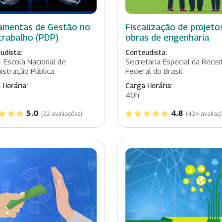
amentas de Gestão no
Fiscalização de projeto
trabalho (PDP)
obras de engenharia
udista:
Conteudista:
- Escola Nacional de
Secretaria Especial da Recei
istração Pública
Federal do Brasil
 Horária:
Carga Horária:
40h
5.0
4.8
(22 avaliações)
(424 avaliaç