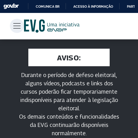
COMUNICA BR
ACESSO À INFORMAÇÃO
PARTI
IR
PARA
O
CONTEÚDO
AVISO:
Durante o período de defeso eleitoral,
alguns vídeos, podcasts e links dos
cursos poderão ficar temporariamente
indisponíveis para atender à legislação
eleitoral.
Os demais conteúdos e funcionalidades
da EV.G continuarão disponíveis
normalmente.