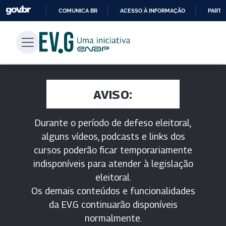
COMUNICA BR
ACESSO À INFORMAÇÃO
PARTI
IR
PARA
O
CONTEÚDO
AVISO:
Durante o período de defeso eleitoral,
alguns vídeos, podcasts e links dos
cursos poderão ficar temporariamente
indisponíveis para atender à legislação
eleitoral.
Os demais conteúdos e funcionalidades
da EV.G continuarão disponíveis
normalmente.