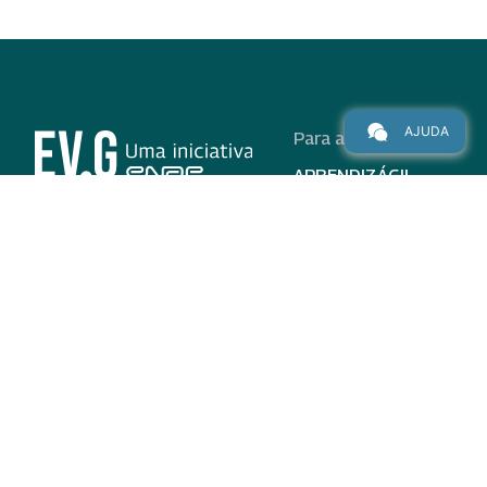
AJUDA
Para alunos
APRENDIZÁGIL
CURSOS
PROGRAMAS
INSTITUCIONAL
AJUDA
Para parceiros
Nas redes
ADESÃO
INSTITUIÇÕES
PARTICIPANTES
EV.G EM NÚMEROS