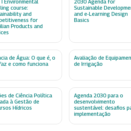
 I Environmental
2030 Agenda for
ling course:
Sustainable Developme
ainability and
and e-Learning Design
etitiveness for
Basics
ilian Products and
ices
cia de Água: O que é, o
Avaliação de Equipame
faz e como funciona
de Irrigação
es de Ciência Política
Agenda 2030 para o
cada à Gestão de
desenvolvimento
rsos Hídricos
sustentável: desafios p
implementação