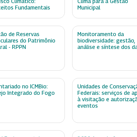
isco Climático:
Clima para a Gestão
eitos Fundamentais
Municipal
ção de Reservas
Monitoramento da
iculares do Patrimônio
biodiversidade: gestão,
ral - RPPN
análise e síntese dos d
ntariado no ICMBio:
Unidades de Conservaç
jo Integrado do Fogo
Federais: serviços de a
à visitação e autorizaç
eventos