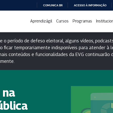
COMUNICA BR
ACESSO À INFORMAÇÃO
IR
PARA
Aprendizágil
Cursos
Programas
Institucio
O
CONTEÚDO
e o período de defeso eleitoral, alguns vídeos, podcasts
o ficar temporariamente indisponíveis para atender à le
ais conteúdos e funcionalidades da EV.G continuarão d
lmente.
 na
ública