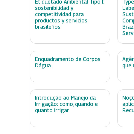
Etiquetado Ambiental Tipo I:
Type
sostenibilidad y
Labe
competitividad para
Sust
productos y servicios
Comp
brasileños
Braz
Serv
Enquadramento de Corpos
Agên
Dágua
que 
Introdução ao Manejo da
Noçõ
Irrigação: como, quando e
apli
quanto irrigar
Recu