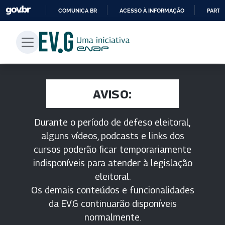
COMUNICA BR
ACESSO À INFORMAÇÃO
PARTI
IR
PARA
O
CONTEÚDO
AVISO:
Durante o período de defeso eleitoral,
alguns vídeos, podcasts e links dos
cursos poderão ficar temporariamente
indisponíveis para atender à legislação
eleitoral.
Os demais conteúdos e funcionalidades
da EV.G continuarão disponíveis
normalmente.