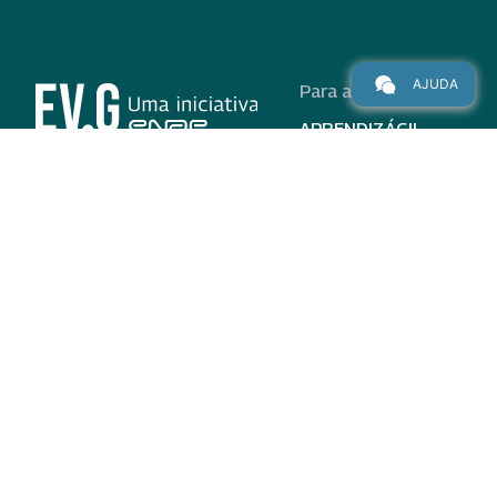
AJUDA
Para alunos
APRENDIZÁGIL
CURSOS
PROGRAMAS
INSTITUCIONAL
AJUDA
Para parceiros
Nas redes
ADESÃO
INSTITUIÇÕES
PARTICIPANTES
EV.G EM NÚMEROS
VALIDAÇÃO DE
DOCUMENTOS