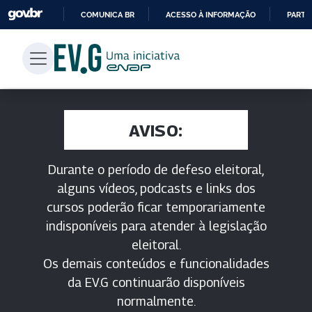
COMUNICA BR
ACESSO À INFORMAÇÃO
PARTI
IR
PARA
O
CONTEÚDO
AVISO:
Durante o período de defeso eleitoral,
alguns vídeos, podcasts e links dos
cursos poderão ficar temporariamente
indisponíveis para atender à legislação
eleitoral.
Os demais conteúdos e funcionalidades
da EV.G continuarão disponíveis
normalmente.