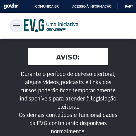
COMUNICA BR
ACESSO À INFORMAÇÃO
PARTI
IR
PARA
O
CONTEÚDO
AVISO:
Durante o período de defeso eleitoral,
alguns vídeos, podcasts e links dos
cursos poderão ficar temporariamente
indisponíveis para atender à legislação
eleitoral.
Os demais conteúdos e funcionalidades
da EV.G continuarão disponíveis
normalmente.