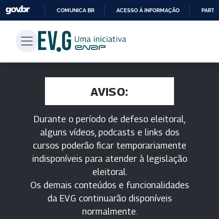
COMUNICA BR
ACESSO À INFORMAÇÃO
PARTI
IR
PARA
O
CONTEÚDO
AVISO:
Durante o período de defeso eleitoral,
alguns vídeos, podcasts e links dos
cursos poderão ficar temporariamente
indisponíveis para atender à legislação
eleitoral.
Os demais conteúdos e funcionalidades
da EV.G continuarão disponíveis
normalmente.