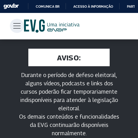
COMUNICA BR
ACESSO À INFORMAÇÃO
PARTI
IR
PARA
O
CONTEÚDO
AVISO:
Durante o período de defeso eleitoral,
alguns vídeos, podcasts e links dos
cursos poderão ficar temporariamente
indisponíveis para atender à legislação
eleitoral.
Os demais conteúdos e funcionalidades
da EV.G continuarão disponíveis
normalmente.