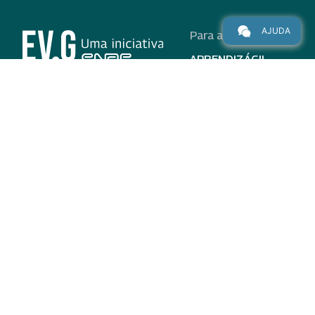
AJUDA
Para alunos
APRENDIZÁGIL
CURSOS
PROGRAMAS
INSTITUCIONAL
AJUDA
Para parceiros
Nas redes
ADESÃO
INSTITUIÇÕES
PARTICIPANTES
EV.G EM NÚMEROS
VALIDAÇÃO DE
DOCUMENTOS
TERMO DE USO E AVISO
DE PRIVACIDADE