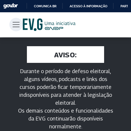
COMUNICA BR
ACESSO À INFORMAÇÃO
PARTI
IR
PARA
O
CONTEÚDO
AVISO:
Durante o período de defeso eleitoral,
alguns vídeos, podcasts e links dos
cursos poderão ficar temporariamente
indisponíveis para atender à legislação
eleitoral.
Os demais conteúdos e funcionalidades
da EV.G continuarão disponíveis
normalmente.