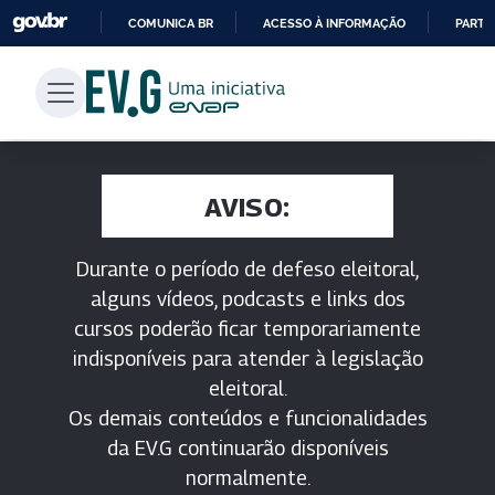
COMUNICA BR
ACESSO À INFORMAÇÃO
PARTI
IR
PARA
O
CONTEÚDO
AVISO:
Durante o período de defeso eleitoral,
alguns vídeos, podcasts e links dos
cursos poderão ficar temporariamente
indisponíveis para atender à legislação
eleitoral.
Os demais conteúdos e funcionalidades
da EV.G continuarão disponíveis
normalmente.