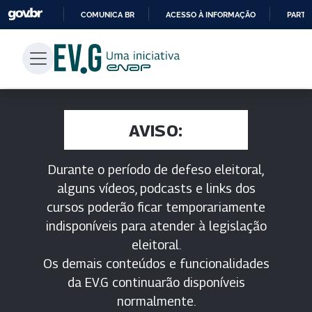
COMUNICA BR
ACESSO À INFORMAÇÃO
PARTI
IR
PARA
O
CONTEÚDO
AVISO:
Durante o período de defeso eleitoral,
alguns vídeos, podcasts e links dos
cursos poderão ficar temporariamente
indisponíveis para atender à legislação
eleitoral.
Os demais conteúdos e funcionalidades
da EV.G continuarão disponíveis
normalmente.