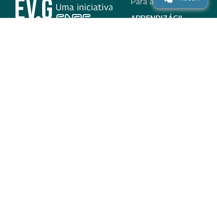
Para alunos
APRENDIZÁGIL
CURSOS
PROGRAMAS
INSTITUCIONAL
AJUDA
Para parceiros
Nas redes
ADESÃO
INSTITUIÇÕES
PARTICIPANTES
EV.G EM NÚMEROS
VALIDAÇÃO DE
DOCUMENTOS
TERMO DE USO E AVISO
DE PRIVACIDADE