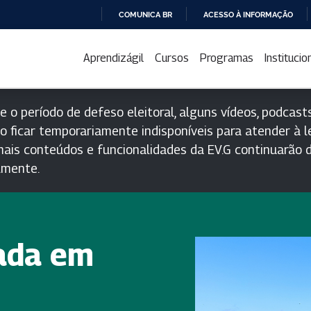
COMUNICA BR
ACESSO À INFORMAÇÃO
IR
PARA
Aprendizágil
Cursos
Programas
Institucio
O
CONTEÚDO
e o período de defeso eleitoral, alguns vídeos, podcasts
o ficar temporariamente indisponíveis para atender à le
ais conteúdos e funcionalidades da EV.G continuarão d
lmente.
ada em