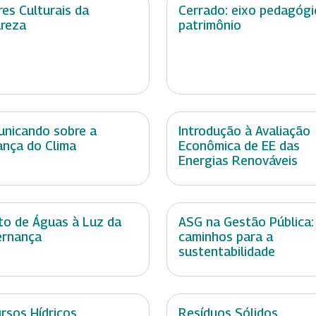
res Culturais da
Cerrado: eixo pedagógi
reza
patrimônio
nicando sobre a
Introdução à Avaliação
nça do Clima
Econômica de EE das
Energias Renováveis
ito de Águas à Luz da
ASG na Gestão Pública:
ernança
caminhos para a
sustentabilidade
rsos Hídricos
Resíduos Sólidos