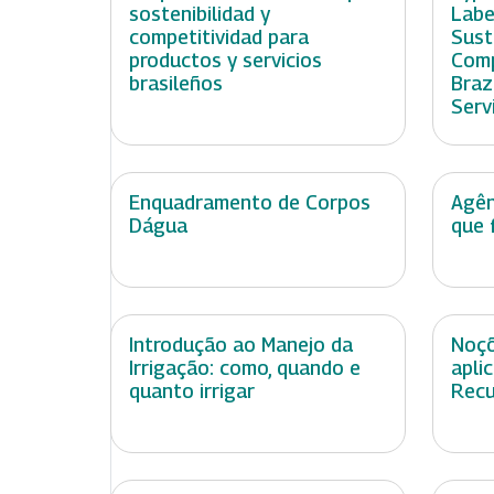
sostenibilidad y
Labe
competitividad para
Sust
productos y servicios
Comp
brasileños
Braz
Serv
Enquadramento de Corpos
Agên
Dágua
que 
Introdução ao Manejo da
Noçõ
Irrigação: como, quando e
apli
quanto irrigar
Recu