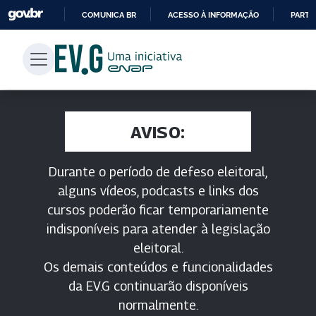
COMUNICA BR
ACESSO À INFORMAÇÃO
PARTI
IR
PARA
O
CONTEÚDO
AVISO:
Durante o período de defeso eleitoral,
alguns vídeos, podcasts e links dos
cursos poderão ficar temporariamente
indisponíveis para atender à legislação
eleitoral.
Os demais conteúdos e funcionalidades
da EV.G continuarão disponíveis
normalmente.