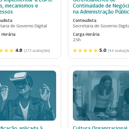
s, mecanismos e
Continuidade de Negóc
essos
na Administração Públi
udista:
Conteudista:
taria de Governo Digital
Secretaria de Governo Digit
 Horária:
Carga Horária:
25h
4.8
5.0
(273 avaliações)
(44 avaliaçõ
ficação aplicada à
Cultura Organizacional 