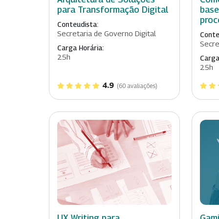
para Transformação Digital
base
proc
Conteudista:
Secretaria de Governo Digital
Conte
Secre
Carga Horária:
25h
Carga
25h
4.9
(60 avaliações)
UX Writing para
Gami