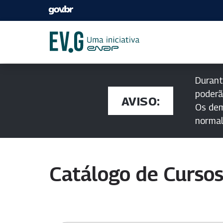
Durant
poderã
AVISO:
Os dem
norma
Catálogo de Curso