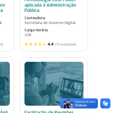
ios
aplicada à Administração
ca
Pública
Conteudista:
al
Secretaria de Governo Digital
Carga Horária:
25h
4.4
es)
(70 avaliações)
Ágil
Facilitação de Reuniões,