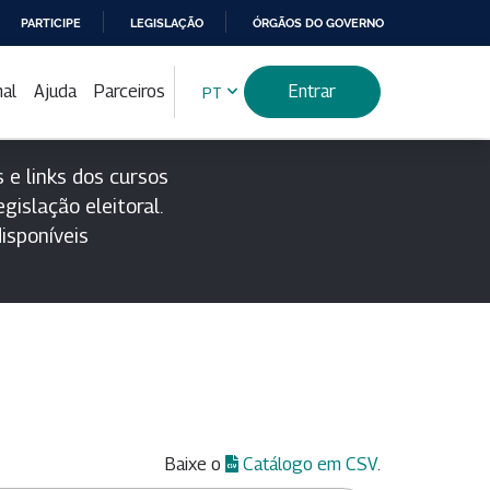
PARTICIPE
LEGISLAÇÃO
ÓRGÃOS DO GOVERNO
nal
Ajuda
Parceiros
Entrar
PT
 e links dos cursos
gislação eleitoral.
isponíveis
Baixe o
Catálogo em CSV
.