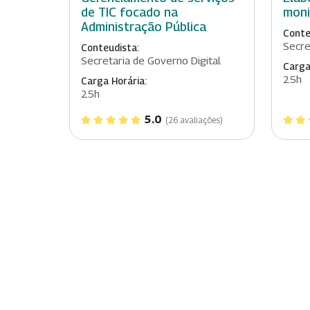
de TIC focado na
moni
Administração Pública
Conte
Secre
Conteudista:
Secretaria de Governo Digital
Carga
25h
Carga Horária:
25h
5.0
(26 avaliações)