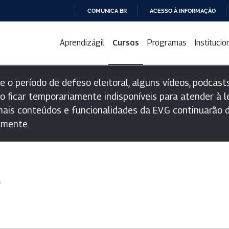
COMUNICA BR
ACESSO À INFORMAÇÃO
IR
PARA
Aprendizágil
Cursos
Programas
Institucio
O
CONTEÚDO
e o período de defeso eleitoral, alguns vídeos, podcasts
o ficar temporariamente indisponíveis para atender à le
ais conteúdos e funcionalidades da EV.G continuarão d
lmente.
s