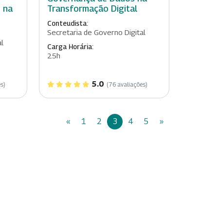
 na
Transformação Digital
Conteudista:
Secretaria de Governo Digital
al
Carga Horária:
25h
5.0
s)
(76 avaliações)
«
1
2
3
4
5
»