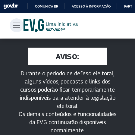
COMUNICA BR
ACESSO À INFORMAÇÃO
PARTI
IR
PARA
O
CONTEÚDO
AVISO:
Durante o período de defeso eleitoral,
alguns vídeos, podcasts e links dos
cursos poderão ficar temporariamente
indisponíveis para atender à legislação
eleitoral.
Os demais conteúdos e funcionalidades
da EV.G continuarão disponíveis
normalmente.