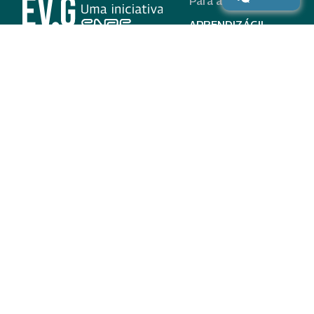
Para alunos
APRENDIZÁGIL
CURSOS
PROGRAMAS
INSTITUCIONAL
AJUDA
Para parceiros
Nas redes
ADESÃO
INSTITUIÇÕES
PARTICIPANTES
EV.G EM NÚMEROS
VALIDAÇÃO DE
DOCUMENTOS
TERMO DE USO E AVISO
DE PRIVACIDADE